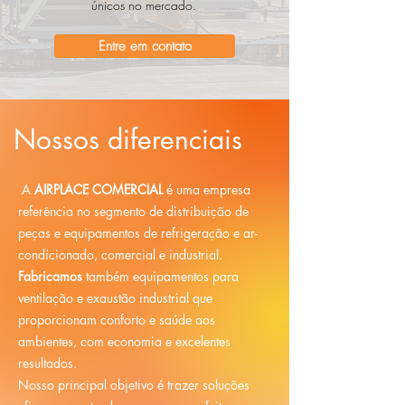
únicos no mercado.
Entre em contato
Nossos diferenciais
A
AIRPLACE COMERCIAL
é uma empresa
referência no segmento de distribuição de
peças e equipamentos de refrigeração e ar-
condicionado, comercial e industrial.
Fabricamos
também equipamentos para
ventilação e exaustão industrial que
proporcionam conforto e saúde aos
ambientes, com economia e excelentes
resultados.
Nosso principal objetivo é trazer soluções